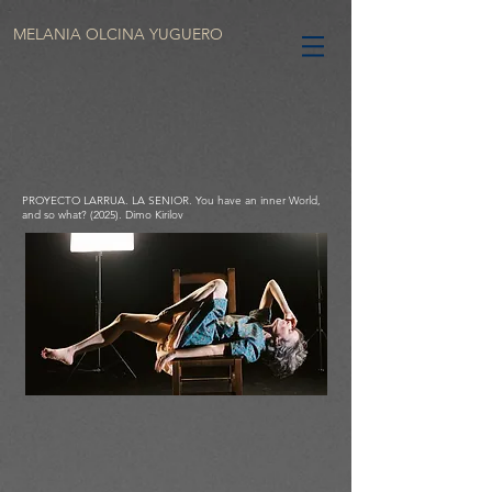
MELANIA OLCINA YUGUERO
PROYECTO LARRUA. LA SENIOR. You have an inner World,
and so what? (2025). Dimo Kirilov