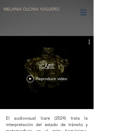
MELANIA OLCINA YUGUERO
ICARE
Reproducir video
El audiovisual Icare (2024) trata la
interpretación del estado de tránsito y
metamorfosis en el mito homónimo,